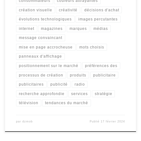
consommateurs
couleurs attrayantes
création visuelle
créativité
décisions d'achat
évolutions technologiques
images percutantes
internet
magazines
marques
médias
message convaincant
mise en page accrocheuse
mots choisis
panneaux d'affichage
positionnement sur le marché
préférences des
processus de création
produits
publicitaire
publicitaires
publicité
radio
recherche approfondie
services
stratégie
télévision
tendances du marché
par
dzmob
Publié
17 février 2024