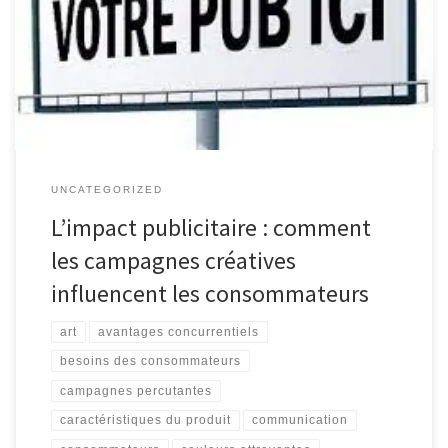
publicité est un domaine fascinant qui joue un rôle essentiel dans
la promotion des produits et services. C’est une forme d’art qui
combine créativité, stratégie et communication pour atteindre les
consommateurs et influencer leurs décisions d’achat. Les […]
UNCATEGORIZED
L’impact publicitaire : comment
les campagnes créatives
influencent les consommateurs
art
avantages concurrentiels
besoins des consommateurs
campagnes percutantes
caractéristiques du produit
communication