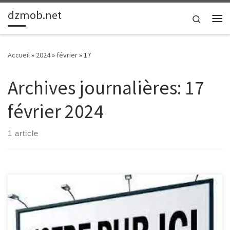
dzmob.net
Passer au contenu
Search
Me
Accueil
»
2024
»
février
»
17
Archives journalières:
17
février 2024
1 article
Le monde de la publicité : un art au service des marques La