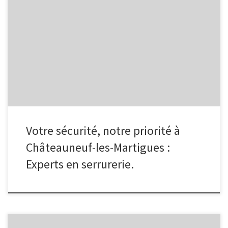
La Serrurerie à Châteauneuf-les-Martigues : Votre Partenaire de
Confiance Châteauneuf-les-Martigues est une charmante
commune située dans les Bouches-du-Rhône, où la tranquillité et
la sécurité sont des priorités pour ses habitants. En matière de
serrurerie, il est essentiel de pouvoir compter sur un professionnel
fiable et compétent pour répondre à tous […]
Votre sécurité, notre priorité à
Châteauneuf-les-Martigues :
Experts en serrurerie.