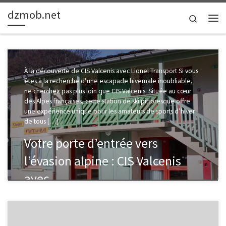
dzmob.net
Passer au contenu
Search
Me
À la découverte de CIS Valcenis avec Lionel Transport Si vous
êtes à la recherche d’une escapade hivernale inoubliable,
ne cherchez pas plus loin que CIS Valcenis. Située au cœur
des Alpes françaises, cette station de ski pittoresque offre
une expérience unique pour les amateurs de sports d’hiver
de tous […]
Votre porte d’entrée vers
l’évasion alpine : CIS Valcenis
avec …