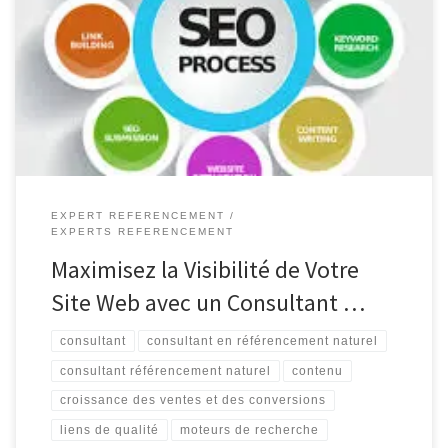
Votre Site Web Le référencement naturel, ou SEO (Search Engine
Optimization), est un élément essentiel pour toute entreprise
cherchant à se démarquer en ligne. C’est là qu’intervient le rôle
crucial d’un consultant en référencement naturel. Ce professionnel
qualifié possède les connaissances […]
EXPERT REFERENCEMENT
EXPERTS REFERENCEMENT
Maximisez la Visibilité de Votre
Site Web avec un Consultant …
consultant
consultant en référencement naturel
consultant référencement naturel
contenu
croissance des ventes et des conversions
liens de qualité
moteurs de recherche