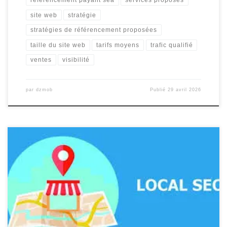
site web
stratégie
stratégies de référencement proposées
taille du site web
tarifs moyens
trafic qualifié
ventes
visibilité
par
dzmob
Publié
29 avril 2026
Le référencement local : booster la visibilité de votre entreprise
sur Internet Le référencement local est une stratégie essentielle
pour les entreprises cherchant à améliorer leur visibilité en ligne
au niveau géographique. En effet, cette approche vise à optimiser
la présence d’une entreprise dans les résultats de recherche
locaux, tels […]