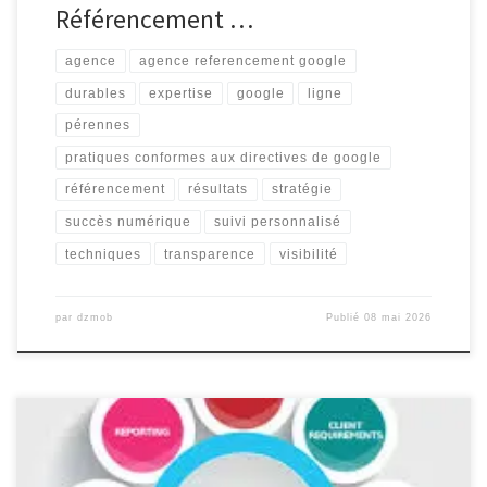
Référencement …
agence
agence referencement google
durables
expertise
google
ligne
pérennes
pratiques conformes aux directives de google
référencement
résultats
stratégie
succès numérique
suivi personnalisé
techniques
transparence
visibilité
par
dzmob
Publié
08 mai 2026
Consultant en Référencement Naturel : Maximisez la Visibilité de