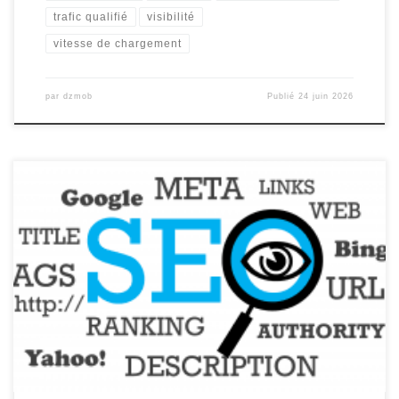
trafic qualifié
visibilité
vitesse de chargement
par
dzmob
Publié
24 juin 2026
Prix Référencement Naturel : Quel Budget Prévoir pour Optimiser
Votre Visibilité en Ligne ? Prix Référencement Naturel : Quel
Budget Prévoir pour Optimiser Votre Visibilité en Ligne ? Le
référencement naturel, également connu sous le nom de SEO
(Search Engine Optimization), est un élément crucial pour toute
entreprise cherchant à […]