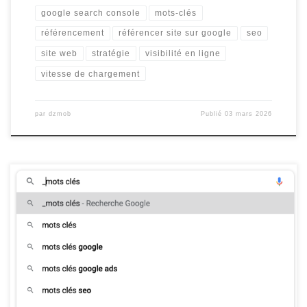
google search console
mots-clés
référencement
référencer site sur google
seo
site web
stratégie
visibilité en ligne
vitesse de chargement
par
dzmob
Publié
03 mars 2026
Mots Clés et Référencement : L’Importance de la Bonne Stratégie
Les mots clés sont au cœur de toute stratégie de référencement
sur les moteurs de recherche. En choisissant les bons mots clés
pour votre site web, vous augmentez vos chances d’apparaître en
haut des résultats de recherche et d’attirer un […]