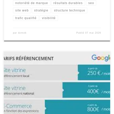
notoriété de marque
résultats durables
seo
site web
stratégie
structure technique
trafic qualifié
visibilité
par
dzmob
Publié
07 mai 2026
Référencement Google : Comprendre les Prix et les Avantages Le
référencement sur Google est un élément essentiel pour toute
entreprise cherchant à améliorer sa visibilité en ligne. Mais
combien cela coûte-t-il vraiment ? Les prix du référencement
Google peuvent varier en fonction de plusieurs facteurs, tels que
la taille du […]