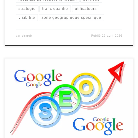
stratégie
trafic qualifié
utilisateurs
visibilité
zone géographique spécifique
par
dzmob
Publié
25 avril 2026
Référencement Internet sur Google : Maximisez votre Visibilité en
Ligne Le référencement sur Google est un élément crucial pour
toute entreprise cherchant à se démarquer dans l’univers
numérique. En effet, Google est le moteur de recherche le plus
utilisé au monde, et être bien positionné dans ses résultats peut
faire […]