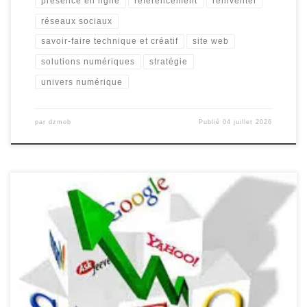
présence en ligne
référencement
réinventer
réseaux sociaux
savoir-faire technique et créatif
site web
solutions numériques
stratégie
univers numérique
par
dzmob
Publié
04 juillet 2026
L’importance du coût du référencement sur Google pour votre
entreprise L’importance du coût du référencement sur Google
pour votre entreprise Le référencement sur Google est un
élément crucial dans la stratégie de marketing en ligne de toute
entreprise. Être bien positionné dans les résultats de recherche de
Google peut considérablement […]