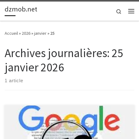
dzmob.net
Passer au contenu
Search
Me
Accueil
»
2026
»
janvier
»
25
Archives journalières:
25
janvier 2026
1 article
Le Monde du Référencement : Optimisez Votre Site pour un
Meilleur Classement Le référencement d’un site web est un aspect