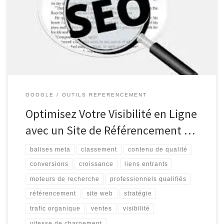
crucial pour assurer sa visibilité en ligne. Que vous soyez une
petite entreprise locale ou une grande entreprise internationale, il
est essentiel de mettre en place une stratégie de référencement
[…]
GOOGLE
OUTILS REFERENCEMENT
Optimisez Votre Visibilité en Ligne
avec un Site de Référencement …
balises meta
classement
contenu de qualité
conversions
croissance
liens entrants
moteurs de recherche
professionnels qualifiés
référencement
site web
stratégie
trafic organique
ventes
visibilité
vitesse de chargement