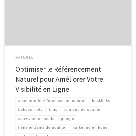
de SEO (Search Engine Optimization), est un élément crucial pour
toute stratégie de marketing en ligne. Améliorer votre
référencement naturel peut vous aider à augmenter la visibilité de
votre site web sur les moteurs […]
NATUREL
Optimiser le Référencement
Naturel pour Améliorer Votre
Visibilité en Ligne
améliorer le référencement naturel
backlinks
balises meta
bing
contenu de qualité
convivialité mobile
google
liens entrants de qualité
marketing en ligne