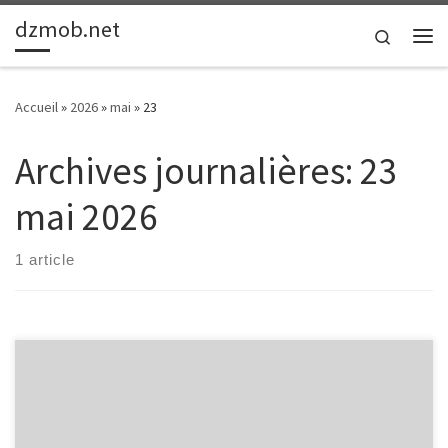
dzmob.net
Passer au contenu
Search
Me
Accueil
»
2026
»
mai
»
23
Archives journalières:
23
mai 2026
1 article
Améliorer le Référencement Naturel Améliorer le Référencement
Naturel Le référencement naturel, également connu sous le nom