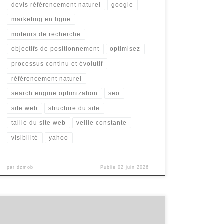
devis référencement naturel
google
marketing en ligne
moteurs de recherche
objectifs de positionnement
optimisez
processus continu et évolutif
référencement naturel
search engine optimization
seo
site web
structure du site
taille du site web
veille constante
visibilité
yahoo
par
dzmob
Publié
02 juin 2026
Améliorer le Référencement Naturel Améliorer le