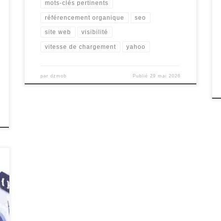
mots-clés pertinents
référencement organique
seo
site web
visibilité
vitesse de chargement
yahoo
par
dzmob
Publié
29 mai 2026