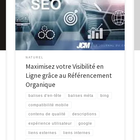
Référencement Organique : Maximisez la Visibilité de
Votre Site Web Naturellement Le référencement
organique, également connu sous le nom de SEO
(Search Engine Optimization), est une stratégie
essentielle pour améliorer la visibilité de votre site
web sur les moteurs de recherche tels que Google,
Bing […]
NATUREL
Maximisez votre Visibilité en
Ligne grâce au Référencement
Organique
balises d'en-tête
balises méta
bing
compatibilité mobile
contenu de qualité
descriptions
expérience utilisateur
google
liens externes
liens internes