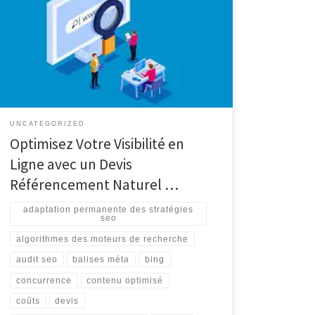
de Votre Site Web Le référencement naturel,
également connu sous le nom de SEO (Search Engine
Optimization), est un élément essentiel pour toute
stratégie de marketing en ligne. En effet, il permet
d’optimiser la visibilité d’un site web sur les moteurs
de recherche […]
UNCATEGORIZED
Optimisez Votre Visibilité en
Ligne avec un Devis
Référencement Naturel …
adaptation permanente des stratégies
seo
algorithmes des moteurs de recherche
audit seo
balises méta
bing
concurrence
contenu optimisé
coûts
devis