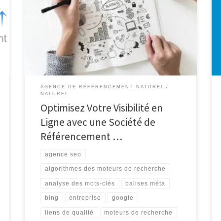
Référencement : Votre Allié pour une Visibilité
Optimale en Ligne De nos jours, être présent en ligne
est essentiel pour toute entreprise qui souhaite
prospérer dans un environnement numérique en
constante évolution. C’est là qu’intervient la société
de référencement, un partenaire […]
AGENCE DE RÉFÉRENCEMENT NATUREL
NATUREL
Optimisez Votre Visibilité en
Ligne avec une Société de
Référencement …
agence seo
algorithmes des moteurs de recherche
analyse des mots-clés
balises méta
bing
entreprise
google
liens de qualité
moteurs de recherche