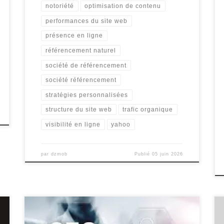
notoriété
optimisation de contenu
performances du site web
présence en ligne
référencement naturel
société de référencement
société référencement
stratégies personnalisées
structure du site web
trafic organique
visibilité en ligne
yahoo
par
dzmob
Publié
05 juin 2026
Article sur le référencement organique