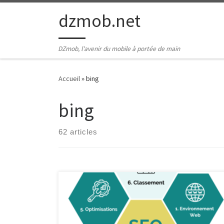
Passer au contenu
dzmob.net
DZmob, l'avenir du mobile à portée de main
Accueil
»
bing
bing
62 articles
Analyse de référencement SEO : Les clés pour
améliorer votre visibilité en ligne Analyse de
référencement SEO : Les clés pour améliorer votre