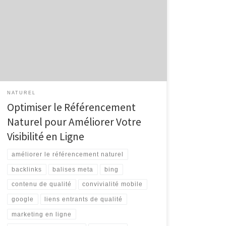
Référencement Naturel Le référencement naturel,
également connu sous le nom de SEO (Search Engine
Optimization), est un élément crucial pour toute
stratégie de marketing en ligne. Améliorer votre
référencement naturel peut vous aider à augmenter la
visibilité de votre site web sur les moteurs […]
NATUREL
Optimiser le Référencement
Naturel pour Améliorer Votre
Visibilité en Ligne
améliorer le référencement naturel
backlinks
balises meta
bing
contenu de qualité
convivialité mobile
google
liens entrants de qualité
marketing en ligne