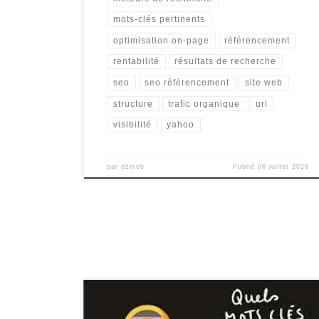
mots-clés pertinents
optimisation on-page
référencement
rentabilité
résultats de recherche
seo
seo référencement
site web
structure
trafic organique
url
visibilité
yahoo
par
dzmob
Publié
06 juillet 2026
Article sur le référencement naturel et les mots clés Le