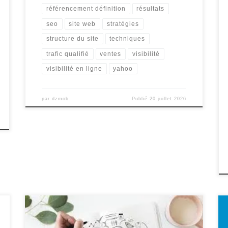
référencement définition
résultats
seo
site web
stratégies
structure du site
techniques
trafic qualifié
ventes
visibilité
visibilité en ligne
yahoo
par
dzmob
Publié
20 juillet 2026
Article sur la Société de Référencement La Société de