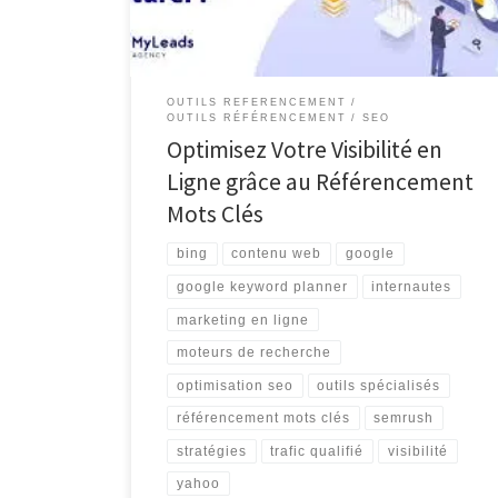
améliorer la visibilité d’un site web sur […]
OUTILS REFERENCEMENT
OUTILS RÉFÉRENCEMENT
SEO
Optimisez Votre Visibilité en
Ligne grâce au Référencement
Mots Clés
bing
contenu web
google
google keyword planner
internautes
marketing en ligne
moteurs de recherche
optimisation seo
outils spécialisés
référencement mots clés
semrush
stratégies
trafic qualifié
visibilité
yahoo