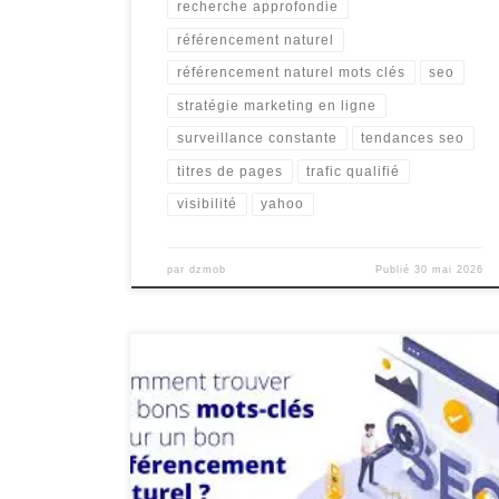
recherche approfondie
référencement naturel
référencement naturel mots clés
seo
stratégie marketing en ligne
surveillance constante
tendances seo
titres de pages
trafic qualifié
visibilité
yahoo
par
dzmob
Publié
30 mai 2026
Le Référencement Mots Clés : Un Pilier Essentiel pour
le Succès en Ligne Le référencement mots clés est
l’une des stratégies les plus fondamentales et
cruciales en matière de marketing en ligne. En effet, le
choix judicieux des mots clés est essentiel pour