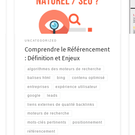
SEO (Search Engine Optimization), est l’ensemble des
techniques et stratégies visant à améliorer la visibilité
et le positionnement d’un site web dans les résultats
des moteurs de recherche tels que […]
UNCATEGORIZED
Comprendre le Référencement
: Définition et Enjeux
algorithmes des moteurs de recherche
balises html
bing
contenu optimisé
entreprises
expérience utilisateur
google
leads
liens externes de qualité backlinks
moteurs de recherche
mots-clés pertinents
positionnement
référencement