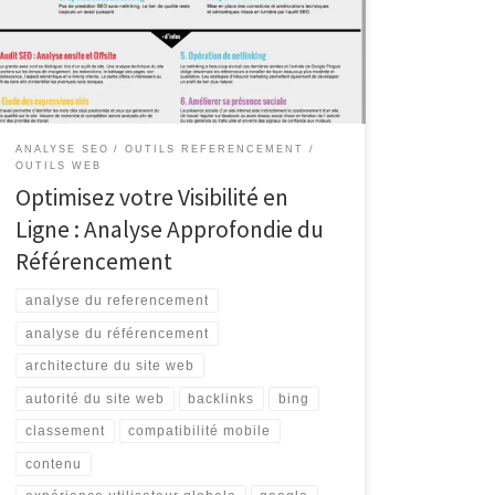
cruciale dans toute stratégie de marketing digital. Elle
consiste à évaluer la visibilité d’un site web sur les
moteurs de recherche tels que Google, Bing et Yahoo.
En comprenant comment […]
ANALYSE SEO
OUTILS REFERENCEMENT
OUTILS WEB
Optimisez votre Visibilité en
Ligne : Analyse Approfondie du
Référencement
analyse du referencement
analyse du référencement
architecture du site web
autorité du site web
backlinks
bing
classement
compatibilité mobile
contenu