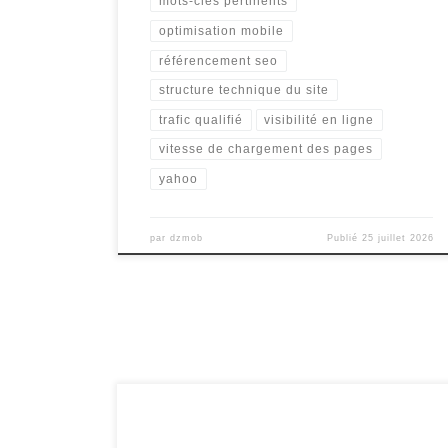
mots-clés pertinents
optimisation mobile
référencement seo
structure technique du site
trafic qualifié
visibilité en ligne
vitesse de chargement des pages
yahoo
par
dzmob
Publié
25 juillet 2026
Article sur le SEO Référencement Le SEO