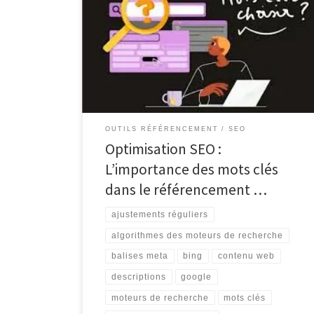
référencement naturel et l’importance des mots clés
Le référencement naturel, également connu sous le
nom de SEO (Search Engine Optimization), est un
élément crucial pour toute stratégie de marketing en
ligne. Il s’agit du processus d’optimisation d’un site
web afin […]
OUTILS RÉFÉRENCEMENT
SEO
Optimisation SEO :
L’importance des mots clés
dans le référencement …
ajustements réguliers
algorithmes des moteurs de recherche
balises meta
bing
contenu web
descriptions
google
moteurs de recherche
mots clés