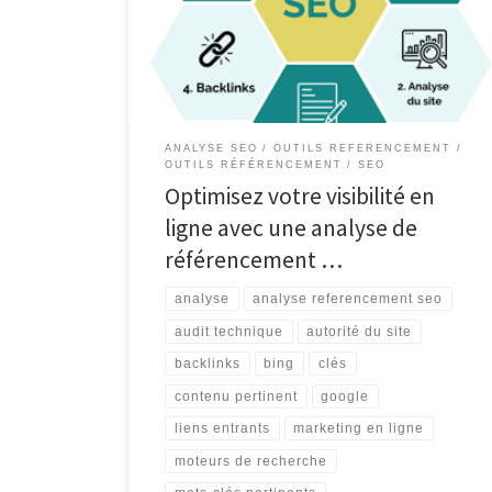
visibilité en ligne Le référencement SEO (Search
Engine Optimization) est un élément crucial pour toute
stratégie de marketing en ligne. En effet, il vise à
optimiser la […]
ANALYSE SEO
OUTILS REFERENCEMENT
OUTILS RÉFÉRENCEMENT
SEO
Optimisez votre visibilité en
ligne avec une analyse de
référencement …
analyse
analyse referencement seo
audit technique
autorité du site
backlinks
bing
clés
contenu pertinent
google
liens entrants
marketing en ligne
moteurs de recherche