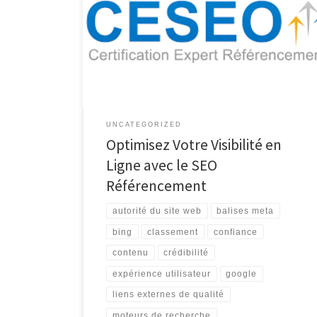
Référencement : Maximisez la Visibilité de Votre Site
Web Le SEO, acronyme de Search Engine
Optimization en anglais, ou référencement naturel en
français, est une pratique essentielle pour améliorer la
visibilité de votre site web sur les moteurs de
recherche tels que Google, […]
UNCATEGORIZED
Optimisez Votre Visibilité en
Ligne avec le SEO
Référencement
autorité du site web
balises meta
bing
classement
confiance
contenu
crédibilité
expérience utilisateur
google
liens externes de qualité
moteurs de recherche