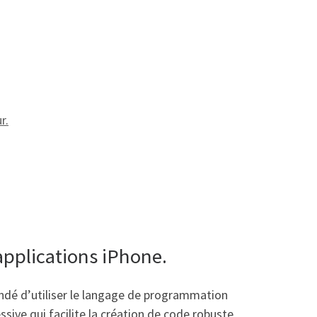
r.
applications iPhone.
ndé d’utiliser le langage de programmation
sive qui facilite la création de code robuste