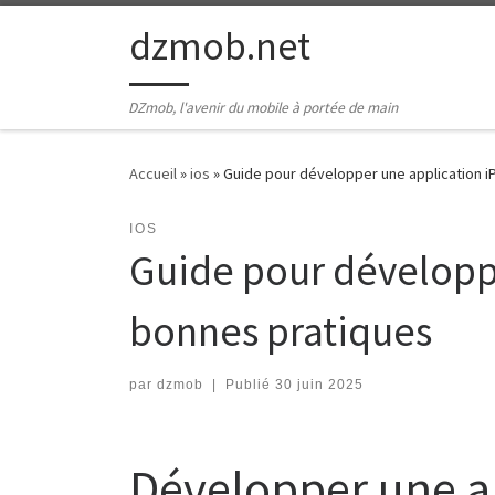
Passer au contenu
dzmob.net
DZmob, l'avenir du mobile à portée de main
Accueil
»
ios
»
Guide pour développer une application i
IOS
Guide pour développe
bonnes pratiques
par
dzmob
|
Publié
30 juin 2025
Développer une a