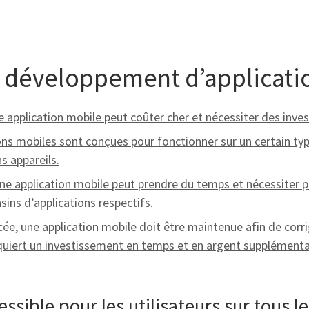
u développement d’applicati
 application mobile peut coûter cher et nécessiter des inve
ions mobiles sont conçues pour fonctionner sur un certain ty
ns appareils.
e application mobile peut prendre du temps et nécessiter plu
sins d’applications respectifs.
ée, une application mobile doit être maintenue afin de corr
quiert un investissement en temps et en argent supplémenta
ssible pour les utilisateurs sur tous l