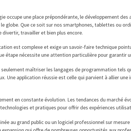
gie occupe une place prépondérante, le développement des app
s le globe. Que ce soit sur nos smartphones, tablettes ou ord
ivertir, travailler et bien plus encore.
ion est complexe et exige un savoir-faire technique pointu. 
que étape nécessite une attention particulière pour garantir u
 seulement maîtriser les langages de programmation tels que
. Une application réussie est celle qui parvient à allier une 
ement en constante évolution. Les tendances du marché évo
 technologies et pratiques pour offrir des expériences utilisa
inée au grand public ou un logiciel professionnel sur mesur
e expansion qui offre de nombreuses opportunités aux profes