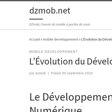
Passer au contenu
dzmob.net
DZmob, l'avenir du mobile à portée de main
Accueil
»
mobile developpement
»
L’Évolution du Déve
MOBILE DEVELOPPEMENT
L’Évolution du Déve
par
dzmob
|
Publié
05 septembre 2025
Le Développement 
Numérique