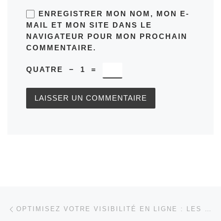
ENREGISTRER MON NOM, MON E-
MAIL ET MON SITE DANS LE
NAVIGATEUR POUR MON PROCHAIN
COMMENTAIRE.
QUATRE
−
1
=
Parcourir les articles
Article précédent
OPTIMISEZ VOTRE VISIBILITÉ EN LIGNE : LES TARIFS DU PRIX DU RÉFÉRENCEMENT NATUREL