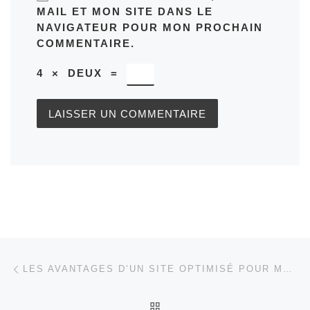
MAIL ET MON SITE DANS LE
NAVIGATEUR POUR MON PROCHAIN
COMMENTAIRE.
4
×
DEUX
=
Parcourir les articles
Article précédent
LES AVANTAGES D’UN SITE OPTIMISÉ POUR MOBILE EN 2022
RETOUR À LA LISTE DES