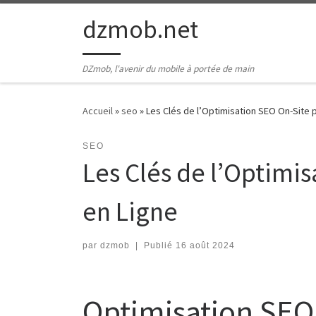
Passer au contenu
dzmob.net
DZmob, l'avenir du mobile à portée de main
Accueil
»
seo
»
Les Clés de l’Optimisation SEO On-Site p
SEO
Les Clés de l’Optimis
en Ligne
par
dzmob
|
Publié
16 août 2024
Optimisation SEO 