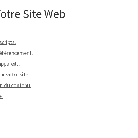
Votre Site Web
cripts.
 référencement.
ppareils.
ur votre site.
on du contenu.
e.