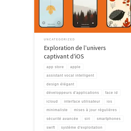
des smartphones et des tablettes. Lancé pour la
première fois en 2007 avec l’iPhone, iOS a depuis
évolué pour offrir une expérience utilisateur fluide,
sécurisée et intuitive. Une […]
UNCATEGORIZED
Exploration de l’univers
captivant d’iOS
app store
apple
assistant vocal intelligent
design élégant
développeurs d'applications
face id
icloud
interface utilisateur
ios
minimaliste
mises à jour régulières
sécurité avancée
siri
smartphones
swift
système d'exploitation