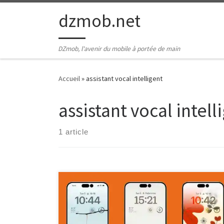
Passer au contenu
dzmob.net
DZmob, l'avenir du mobile à portée de main
Accueil
»
assistant vocal intelligent
assistant vocal intell
1 article
Article sur iOS L’univers captivant d’iOS iOS, le système
d’exploitation mobile développé par Apple, est
devenu une référence incontournable dans le monde