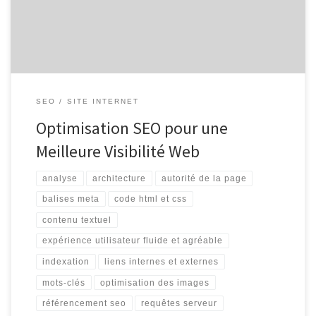
En effet, une stratégie SEO bien pensée peut avoir un impact
significatif sur […]
SEO
SITE INTERNET
Optimisation SEO pour une
Meilleure Visibilité Web
analyse
architecture
autorité de la page
balises meta
code html et css
contenu textuel
expérience utilisateur fluide et agréable
indexation
liens internes et externes
mots-clés
optimisation des images
référencement seo
requêtes serveur