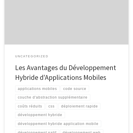
d’applications mobiles est devenu une solution de plus en plus
populaire pour les entreprises cherchant à étendre leur présence
sur les plateformes mobiles. Cette approche combine les
avantages du développement natif et du développement web,
offrant ainsi une solution […]
UNCATEGORIZED
Les Avantages du Développement
Hybride d’Applications Mobiles
applications mobiles
code source
couche d'abstraction supplémentaire
coûts réduits
css
déploiement rapide
développement hybride
développement hybride application mobile
développement natif
développement web