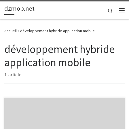
dzmob.net
Passer au contenu
Search
Me
Accueil
»
développement hybride application mobile
développement hybride
application mobile
1 article
Développement Hybride d’Applications Mobiles Développement
Hybride d’Applications Mobiles Le développement hybride