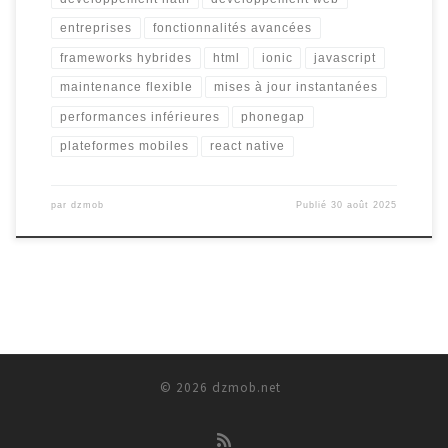
entreprises
fonctionnalités avancées
frameworks hybrides
html
ionic
javascript
maintenance flexible
mises à jour instantanées
performances inférieures
phonegap
plateformes mobiles
react native
par
dzmob
Publié
30 août 2025
© 2026
dzmob.net