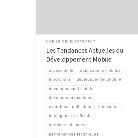
quotidiennes. Avec la popularité croissante des
smartphones et des tablettes, les applications mobiles
sont devenues un outil incontournable pour la
communication, le […]
MOBILE DEVELOPPEMENT
Les Tendances Actuelles du
Développement Mobile
accessibilité
applications mobiles
blockchain
développement mobile
developpement mobile
développeurs mobiles
expérience utilisateur
innovation
intelligence artificielle
interface utilisateur
performances techniques