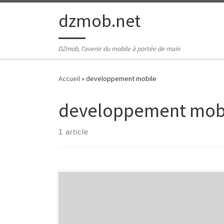
Passer au contenu
dzmob.net
DZmob, l'avenir du mobile à portée de main
Accueil
»
developpement mobile
developpement mob
1 article
Développement Mobile Le Monde du
Développement Mobile : Innovation et Accessibilité Le
développement mobile est un domaine en constante
évolution qui joue un rôle essentiel dans nos vies