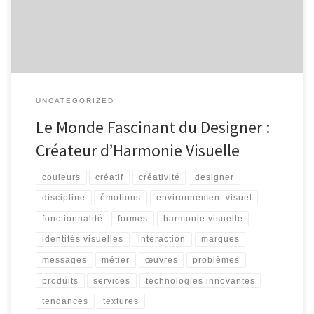
cet univers créatif se trouve le designer, un professionnel […]
UNCATEGORIZED
Le Monde Fascinant du Designer :
Créateur d’Harmonie Visuelle
couleurs
créatif
créativité
designer
discipline
émotions
environnement visuel
fonctionnalité
formes
harmonie visuelle
identités visuelles
interaction
marques
messages
métier
œuvres
problèmes
produits
services
technologies innovantes
tendances
textures