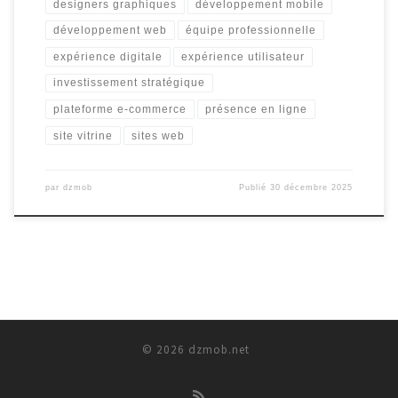
designers graphiques
développement mobile
développement web
équipe professionnelle
expérience digitale
expérience utilisateur
investissement stratégique
plateforme e-commerce
présence en ligne
site vitrine
sites web
par
dzmob
Publié
30 décembre 2025
© 2026
dzmob.net