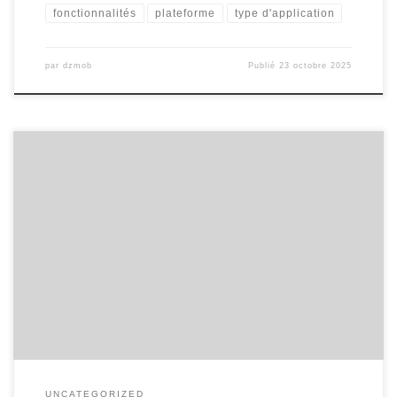
fonctionnalités
plateforme
type d'application
par
dzmob
Publié
23 octobre 2025
Coût pour développer une application Coût pour développer une
application : ce qu’il faut savoir Dans le monde numérique
d’aujourd’hui, le développement d’une application mobile ou
web est devenu essentiel pour de nombreuses entreprises.
Cependant, l’une des questions les plus fréquemment posées est
: combien cela coûte-t-il pour développer une […]
UNCATEGORIZED