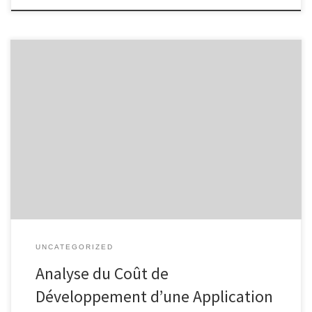
Coût de Développement d’une Application Mobile Le Coût de
Développement d’une Application Mobile : Ce qu’il Faut Savoir
Dans le monde numérique d’aujourd’hui, les applications mobiles
sont devenues un outil essentiel pour les entreprises cherchant à
atteindre et à engager leur public cible. Cependant, le
développement d’une application mobile n’est […]
UNCATEGORIZED
Analyse du Coût de
Développement d’une Application