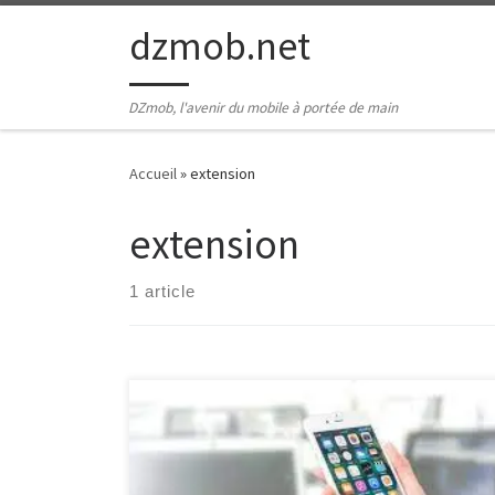
Passer au contenu
dzmob.net
DZmob, l'avenir du mobile à portée de main
Accueil
»
extension
extension
1 article
L’expérience mobile utilisateur : la clé d’une
application réussie Dans le monde numérique
d’aujourd’hui, les smartphones sont devenus une
extension de nous-mêmes. Que ce soit pour naviguer