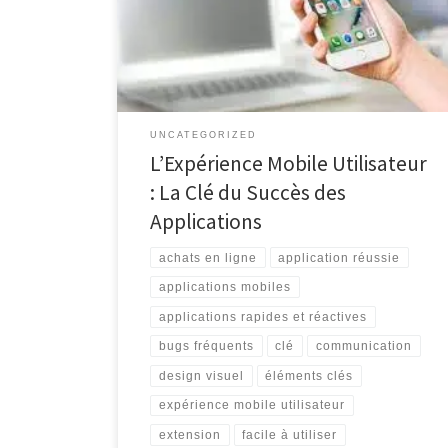
sur Internet, communiquer avec nos proches ou
effectuer des achats en ligne, les applications mobiles
sont devenues indispensables dans notre vie
quotidienne. Mais […]
UNCATEGORIZED
L’Expérience Mobile Utilisateur
: La Clé du Succès des
Applications
achats en ligne
application réussie
applications mobiles
applications rapides et réactives
bugs fréquents
clé
communication
design visuel
éléments clés
expérience mobile utilisateur
extension
facile à utiliser