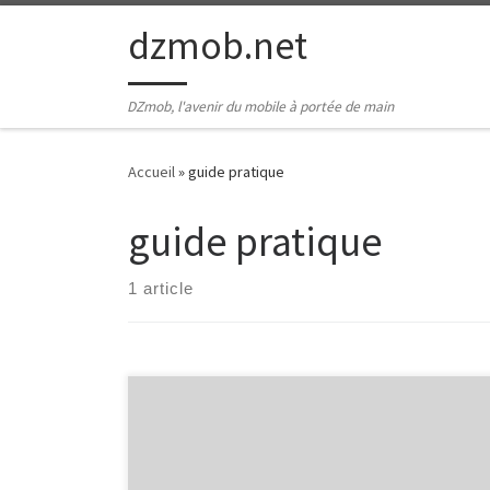
Passer au contenu
dzmob.net
DZmob, l'avenir du mobile à portée de main
Accueil
»
guide pratique
guide pratique
1 article
Développer une application prix Développer une
application prix : Guide pratique De nos jours, les
applications mobiles jouent un rôle crucial dans la vie