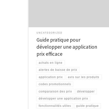
quotidienne des consommateurs. Que ce soit pour
comparer les prix, trouver des offres spéciales ou
simplement faire des achats en ligne, les applications
prix sont devenues […]
UNCATEGORIZED
Guide pratique pour
développer une application
prix efficace
achats en ligne
alertes de baisse de prix
application prix
avis sur les produits
codes promotionnels
comparaison des prix
développer
développer une application prix
fonctionnalités utiles
guide pratique