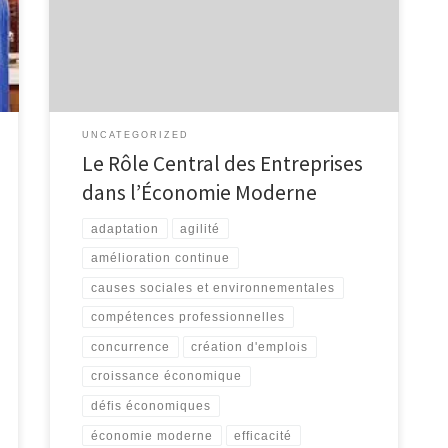
moderne. Elles sont les moteurs de la croissance
économique, de l’innovation et de la création
d’emplois. Que ce soit une petite start-up ou une
grande multinationale, chaque entreprise […]
UNCATEGORIZED
Le Rôle Central des Entreprises
dans l’Économie Moderne
adaptation
agilité
amélioration continue
causes sociales et environnementales
compétences professionnelles
concurrence
création d'emplois
croissance économique
défis économiques
économie moderne
efficacité