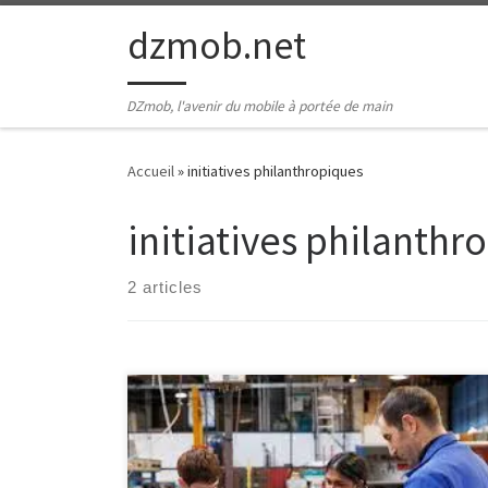
Passer au contenu
dzmob.net
DZmob, l'avenir du mobile à portée de main
Accueil
»
initiatives philanthropiques
initiatives philanthr
2 articles
Les Entreprises : Pilliers de l’Économie Mondiale Les
entreprises jouent un rôle essentiel dans l’économie
mondiale. Elles sont les moteurs de la croissance, de