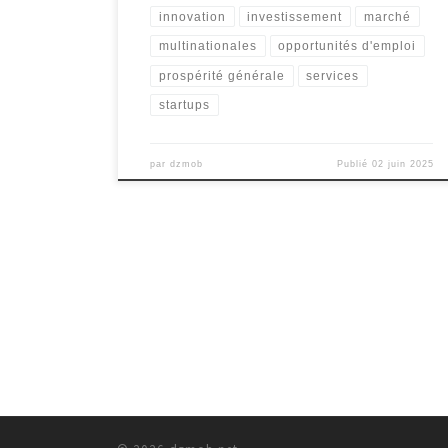
innovation
investissement
marché
multinationales
opportunités d'emploi
prospérité générale
services
startups
par
dzmob
Publié
02 juin 2025