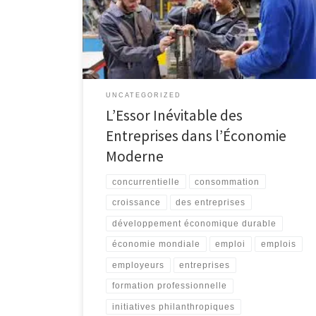
l’innovation et de la création d’emplois. Qu’il s’agisse
de petites startups ou de grandes multinationales, les
entreprises contribuent de manière significative au
développement économique et social. […]
UNCATEGORIZED
L’Essor Inévitable des
Entreprises dans l’Économie
Moderne
concurrentielle
consommation
croissance
des entreprises
développement économique durable
économie mondiale
emploi
emplois
employeurs
entreprises
formation professionnelle
initiatives philanthropiques