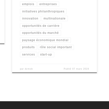
emplois
entreprises
initiatives philanthropiques
innovation
multinationale
opportunités de carrière
opportunités du marché
paysage économique mondial
produits
rôle social important
services
start-up
par
dzmob
Publié
07 mars 2024