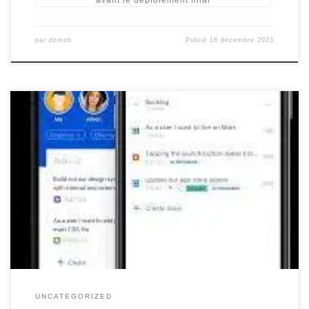
par
dzmob
Publié
18 décembre 2023
Les outils de gestion de contenu mobile : simplifiez la gestion de
vos contenus sur tous les appareils Avec l’évolution constante des
technologies mobiles, il est essentiel pour les entreprises de
s’adapter et d’optimiser leur présence en ligne sur tous les
appareils. C’est là que les outils de gestion de […]
UNCATEGORIZED