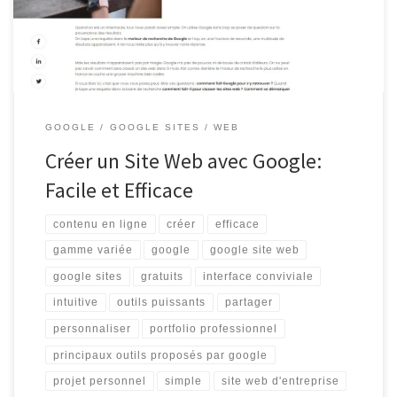
pour présenter un projet personnel, créer […]
GOOGLE
GOOGLE SITES
WEB
Créer un Site Web avec Google:
Facile et Efficace
contenu en ligne
créer
efficace
gamme variée
google
google site web
google sites
gratuits
interface conviviale
intuitive
outils puissants
partager
personnaliser
portfolio professionnel
principaux outils proposés par google
projet personnel
simple
site web d'entreprise