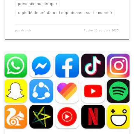
présence numérique
rapidité de création et déploiement sur le marché
par
dzmob
Publié
21 octobre 2025
Les applications mobiles : une révolution technologique à portée
de main Avec l’avènement des smartphones et des tablettes, les
applications mobiles sont devenues un élément essentiel de
notre vie quotidienne. Que ce soit pour rester connecté avec nos
proches, trouver des informations, effectuer des achats en ligne
ou simplement se […]