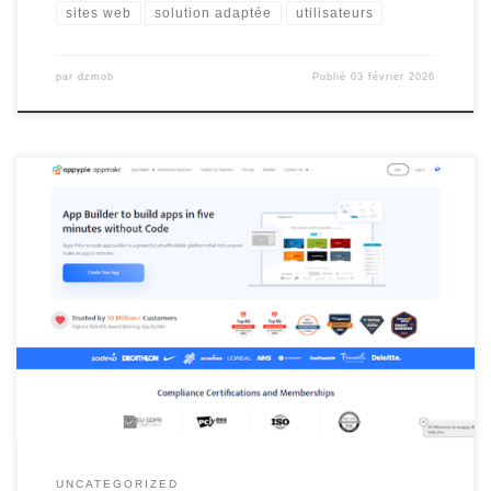
sites web
solution adaptée
utilisateurs
par
dzmob
Publié
03 février 2026
Développer une application mobile sans coder Développer une
application mobile sans coder Le développement d’applications
mobiles est devenu un élément essentiel pour de nombreuses
entreprises cherchant à étendre leur présence numérique.
Cependant, la programmation peut être un obstacle pour ceux
qui n’ont pas de compétences techniques avancées.
Heureusement, il existe […]
UNCATEGORIZED