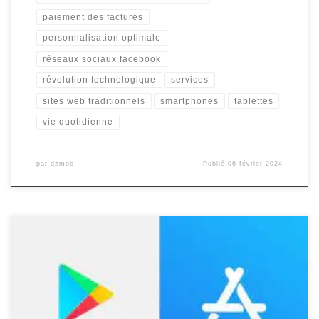
paiement des factures
personnalisation optimale
réseaux sociaux facebook
révolution technologique
services
sites web traditionnels
smartphones
tablettes
vie quotidienne
par
dzmob
Publié
06 février 2024
Les applications mobiles ont révolutionné notre façon d’interagir
avec la technologie. Que ce soit pour rester connecté avec nos
proches, trouver des informations, effectuer des achats en ligne
ou simplement se divertir, les applications sont devenues une