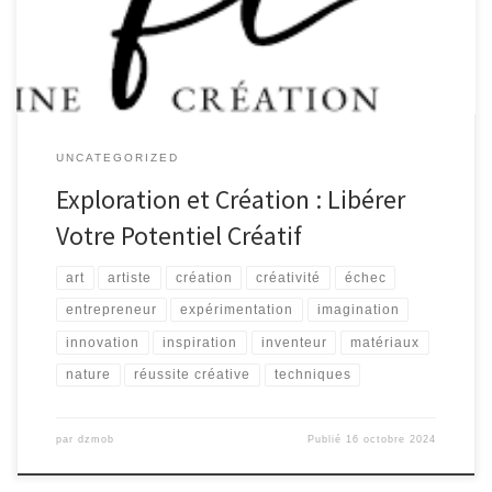
l’impossible devient possible. Que ce soit dans les arts, la […]
UNCATEGORIZED
Exploration et Création : Libérer
Votre Potentiel Créatif
art
artiste
création
créativité
échec
entrepreneur
expérimentation
imagination
innovation
inspiration
inventeur
matériaux
nature
réussite créative
techniques
par
dzmob
Publié
16 octobre 2024