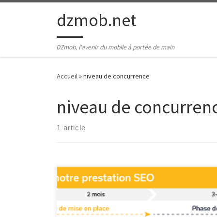
Passer au contenu
dzmob.net
DZmob, l'avenir du mobile à portée de main
Accueil
»
niveau de concurrence
niveau de concurren
1 article
Référencement Google : Comprendre les Prix et les
Enjeux Le référencement sur Google est un aspect
crucial pour toute entreprise cherchant à se