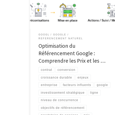
démarquer en ligne. Mais combien coûte réellement
le référencement sur Google et quels sont les enjeux
associés ? Les prix du référencement sur Google
varient en fonction […]
GOOGL
GOOGLE
REFERENCEMENT NATUREL
Optimisation du
Référencement Google :
Comprendre les Prix et les …
contrat
conversion
croissance durable
enjeux
entreprise
facteurs influents
google
investissement stratégique
ligne
niveau de concurrence
objectifs de référencement