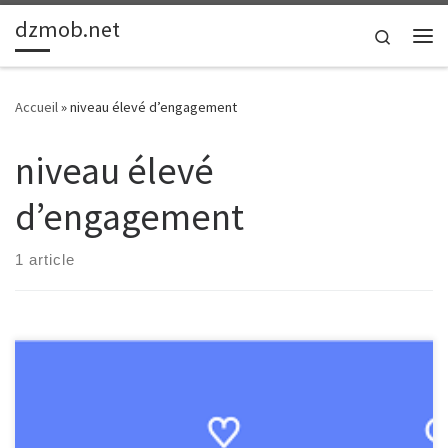
dzmob.net
Passer au contenu
Search
Me
Accueil
»
niveau élevé d’engagement
niveau élevé
d’engagement
1 article
L’engagement utilisateur : la clé d’une expérience numérique
réussie Dans le monde numérique d’aujourd’hui, où les utilisateurs