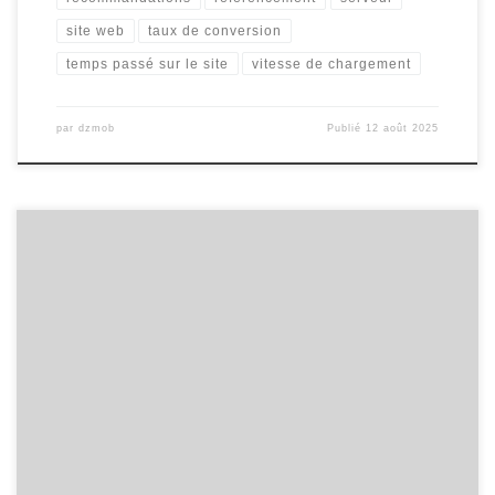
site web
taux de conversion
temps passé sur le site
vitesse de chargement
par
dzmob
Publié
12 août 2025
L’importance d’un bon outil dans la réalisation de tâches efficaces
L’importance d’un bon outil dans la réalisation de tâches efficaces
Les outils jouent un rôle essentiel dans notre quotidien, que ce
soit pour bricoler à la maison, travailler au bureau ou accomplir
des tâches spécifiques. Un bon outil peut faire […]