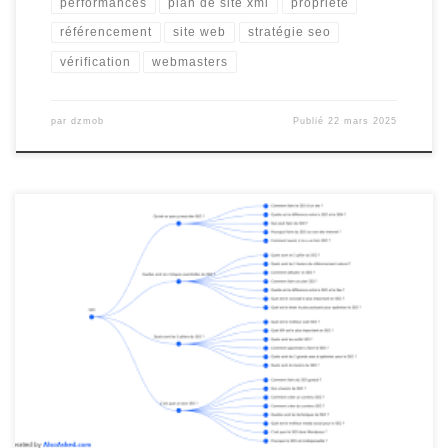
performances
plan de site xml
propriété
référencement
site web
stratégie seo
vérification
webmasters
par
dzmob
Publié
22 mars 2025
Outil d’Optimisation SEO : Améliorez votre Visibilité en Ligne Outil
d’Optimisation SEO : Améliorez votre Visibilité en Ligne
L’optimisation pour les moteurs de recherche (SEO) est essentielle
pour améliorer la visibilité de votre site web et attirer un trafic
qualifié. Pour faciliter cette tâche, l’utilisation d’un outil
d’optimisation SEO peut […]