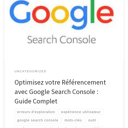
Google Search Console : Un Outil Essentiel pour les Webmasters
Google Search Console : Un Outil Essentiel pour les Webmasters
Google Search Console, anciennement connu sous le nom de
Google Webmaster Tools, est un outil gratuit fourni par Google
pour aider les webmasters à surveiller et à améliorer la présence
[…]
UNCATEGORIZED
Optimisez votre Référencement
avec Google Search Console :
Guide Complet
erreurs d'exploration
expérience utilisateur
google search console
mots-clés
outil