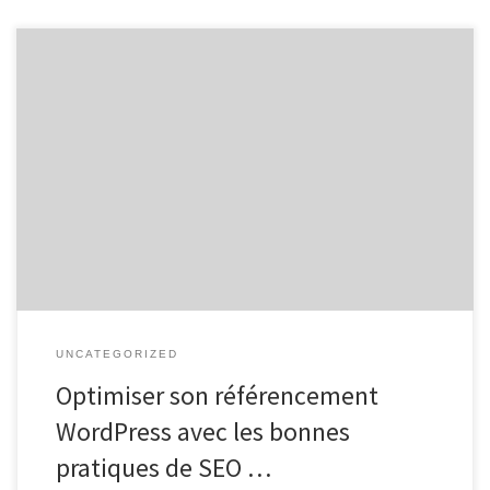
Optimiser son référencement WordPress : Référencement naturel
SEO Optimiser son référencement WordPress : Référencement
naturel SEO Le référencement naturel, aussi connu sous le nom de
SEO (Search Engine Optimization), est un élément essentiel pour
améliorer la visibilité de votre site web sur les moteurs de
recherche. Si vous utilisez WordPress […]
UNCATEGORIZED
Optimiser son référencement
WordPress avec les bonnes
pratiques de SEO …