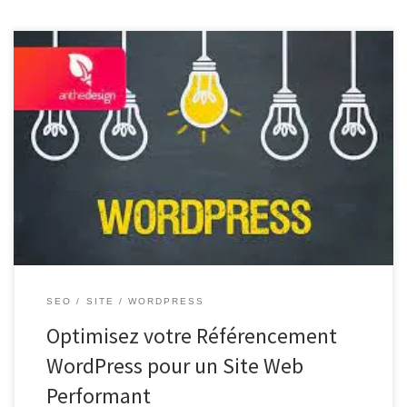
Le Référencement WordPress : Maximisez la Visibilité de Votre
Site Web Le référencement est un élément crucial pour toute
stratégie de marketing en ligne. Lorsqu’il s’agit de sites web basés
sur WordPress, il est essentiel de comprendre comment optimiser
votre site pour les moteurs de recherche afin d’augmenter sa
visibilité […]
SEO
SITE
WORDPRESS
Optimisez votre Référencement
WordPress pour un Site Web
Performant