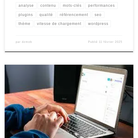
analyse
contenu
mots-clés
performances
plugins
qualité
référencement
seo
thème
vitesse de chargement
wordpress
par
dzmob
Publié
11 février 2025
Optimiser le référencement de votre site WordPress : Les
meilleures pratiques à suivre Le référencement d’un site web est
un élément crucial pour attirer du trafic organique et améliorer sa
visibilité en ligne. Avec WordPress, l’une des plateformes de
création de sites les plus populaires, il existe plusieurs stratégies
que […]