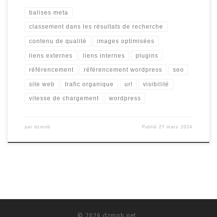
balises meta
classement dans les résultats de recherche
contenu de qualité
images optimisées
liens externes
liens internes
plugins
référencement
référencement wordpress
seo
site web
trafic organique
url
visibilité
vitesse de chargement
wordpress
par
dzmob
Publié
27 mars 2024
© 2026
dzmob.net