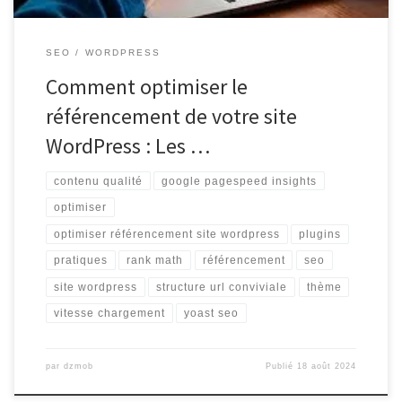
SEO
WORDPRESS
Comment optimiser le
référencement de votre site
WordPress : Les …
contenu qualité
google pagespeed insights
optimiser
optimiser référencement site wordpress
plugins
pratiques
rank math
référencement
seo
site wordpress
structure url conviviale
thème
vitesse chargement
yoast seo
par
dzmob
Publié
18 août 2024