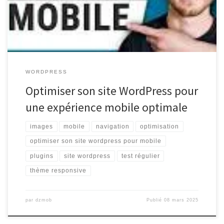
plateformes. Voici quelques conseils pour rendre votre site plus
convivial sur les smartphones et […]
WORDPRESS
Optimiser son site WordPress pour
une expérience mobile optimale
images
mobile
navigation
optimisation
optimiser son site wordpress pour mobile
plugins
site wordpress
test régulier
thème responsive
par
dzmob
Publié
08 mars 2025