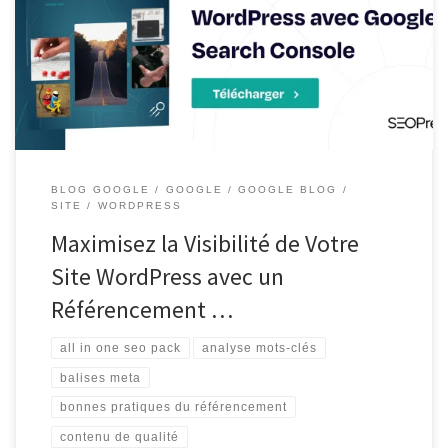
de Votre Site Référencement Google pour WordPress : Maximisez
la Visibilité de Votre Site Le référencement sur Google est un
élément crucial pour assurer la visibilité en ligne de votre site web.
Avec des millions de sites web en concurrence, il est […]
BLOG GOOGLE
GOOGLE
GOOGLE BLOG
SITE
WORDPRESS
Maximisez la Visibilité de Votre
Site WordPress avec un
Référencement …
all in one seo pack
analyse mots-clés
balises meta
bonnes pratiques du référencement
contenu de qualité