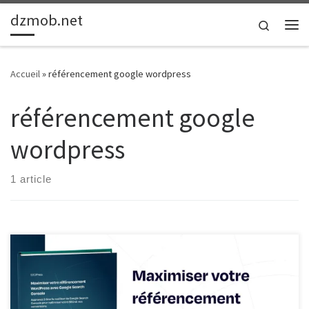
dzmob.net
Passer au contenu
Search
Me
Accueil
»
référencement google wordpress
référencement google
wordpress
1 article
Référencement Google pour WordPress : Maximisez la Visibilité