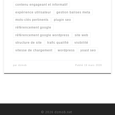
contenu engageant et informatif
expérience utilisateur
gestion balises meta
mots-clés pertinents
plugin seo
référencement google
référencement google wordpress
site web
structure de site
trafic qualifié
visibilité
vitesse de chargement
wordpress
yoast seo
par
dzmob
Publié
19 mars 2026
© 2026
dzmob.net