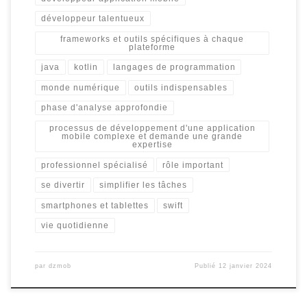
développeur talentueux
frameworks et outils spécifiques à chaque
plateforme
java
kotlin
langages de programmation
monde numérique
outils indispensables
phase d'analyse approfondie
processus de développement d'une application
mobile complexe et demande une grande
expertise
professionnel spécialisé
rôle important
se divertir
simplifier les tâches
smartphones et tablettes
swift
vie quotidienne
par
dzmob
Publié
12 janvier 2024