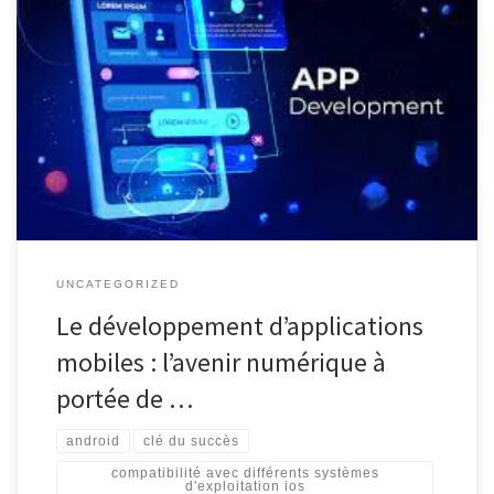
Le développement d’applications mobiles : la clé du succès dans
l’ère numérique Dans le monde d’aujourd’hui, où les smartphones
et les tablettes sont devenus des compagnons indispensables, le
développement d’applications mobiles est devenu un élément
crucial pour les entreprises et les entrepreneurs souhaitant
prospérer dans l’ère numérique. Que ce soit […]
UNCATEGORIZED
Le développement d’applications
mobiles : l’avenir numérique à
portée de …
android
clé du succès
compatibilité avec différents systèmes
d'exploitation ios