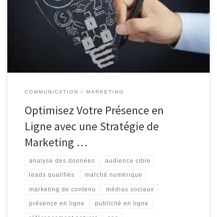
marketing digital efficace est essentielle pour toute entreprise
cherchant à prospérer en ligne. Que vous soyez une petite start-up
ou une grande entreprise établie, la mise en place d’une stratégie
de […]
COMMUNICATION
MARKETING
Optimisez Votre Présence en
Ligne avec une Stratégie de
Marketing …
analyse des données
audience cible
leads qualifiés
marché numérique
marketing de contenu
médias sociaux
présence en ligne
publicité en ligne