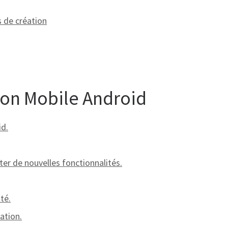
s de création
tion Mobile Android
id.
ter de nouvelles fonctionnalités.
té.
ation.