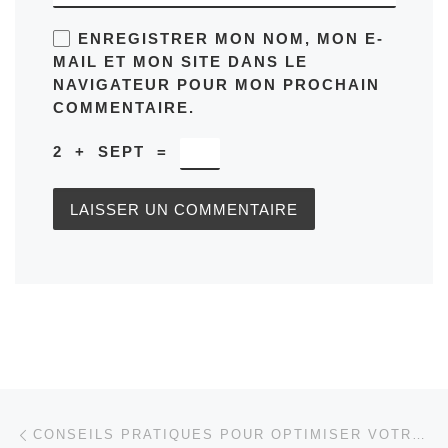
ENREGISTRER MON NOM, MON E-
MAIL ET MON SITE DANS LE
NAVIGATEUR POUR MON PROCHAIN
COMMENTAIRE.
2
+
SEPT
=
Parcourir les articles
Article précédent
CONSEILS PRATIQUES POUR OPTIMISER VOTRE EFFICACITÉ AU TRAVAIL