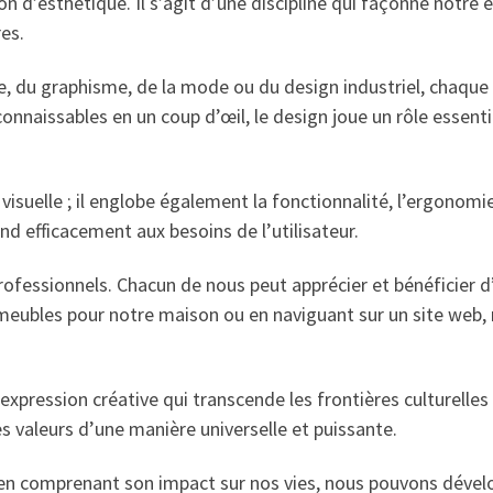
on d’esthétique. Il s’agit d’une discipline qui façonne notr
es.
e, du graphisme, de la mode ou du design industriel, chaque 
naissables en un coup d’œil, le design joue un rôle essentie
visuelle ; il englobe également la fonctionnalité, l’ergonomie 
pond efficacement aux besoins de l’utilisateur.
rofessionnels. Chacun de nous peut apprécier et bénéficier 
s meubles pour notre maison ou en naviguant sur un site w
xpression créative qui transcende les frontières culturelles 
valeurs d’une manière universelle et puissante.
en comprenant son impact sur nos vies, nous pouvons dévelop