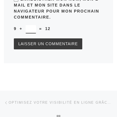
MAIL ET MON SITE DANS LE
NAVIGATEUR POUR MON PROCHAIN
COMMENTAIRE.
9
+
=
12
Parcourir les articles
Article précédent
OPTIMISEZ VOTRE VISIBILITÉ EN LIGNE GRÂCE AU RÉFÉRENCEMENT WEB SEO
RETOUR À LA LISTE DES