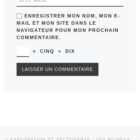
ENREGISTRER MON NOM, MON E-
MAIL ET MON SITE DANS LE
NAVIGATEUR POUR MON PROCHAIN
COMMENTAIRE.
×
CINQ
=
DIX
Parcourir les articles
Article précédent
EXPLORATION ET DÉCOUVERTE : LES RICHESSES DE L’EXPÉRIENCE