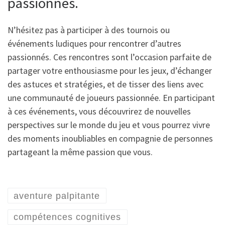
passionnés.
N’hésitez pas à participer à des tournois ou
événements ludiques pour rencontrer d’autres
passionnés. Ces rencontres sont l’occasion parfaite de
partager votre enthousiasme pour les jeux, d’échanger
des astuces et stratégies, et de tisser des liens avec
une communauté de joueurs passionnée. En participant
à ces événements, vous découvrirez de nouvelles
perspectives sur le monde du jeu et vous pourrez vivre
des moments inoubliables en compagnie de personnes
partageant la même passion que vous.
aventure palpitante
compétences cognitives