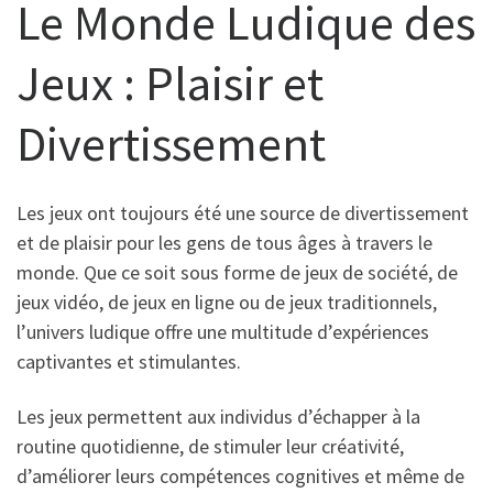
Le Monde Ludique des
Jeux : Plaisir et
Divertissement
Les jeux ont toujours été une source de divertissement
et de plaisir pour les gens de tous âges à travers le
monde. Que ce soit sous forme de jeux de société, de
jeux vidéo, de jeux en ligne ou de jeux traditionnels,
l’univers ludique offre une multitude d’expériences
captivantes et stimulantes.
Les jeux permettent aux individus d’échapper à la
routine quotidienne, de stimuler leur créativité,
d’améliorer leurs compétences cognitives et même de