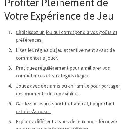
Profiter Pleinement de
Votre Expérience de Jeu
Choisissez un jeu qui correspond à vos goûts et
préférences.
Lisez les règles du jeu attentivement avant de
commencer à jouer.
Pratiquez régulièrement pour améliorer vos
compétences et stratégies de jeu.
Jouez avec des amis ou en famille pour partager
des moments de convivialité.
Gardez un esprit sportif et amical, l’important
est de s’amuser.
Explorez différents types de jeux pour découvrir