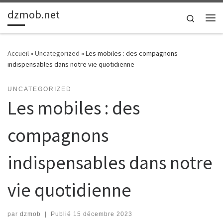
dzmob.net
Passer au contenu
Search
Me
Accueil
»
Uncategorized
»
Les mobiles : des compagnons
indispensables dans notre vie quotidienne
UNCATEGORIZED
Les mobiles : des
compagnons
indispensables dans notre
vie quotidienne
par
dzmob
|
Publié
15 décembre 2023