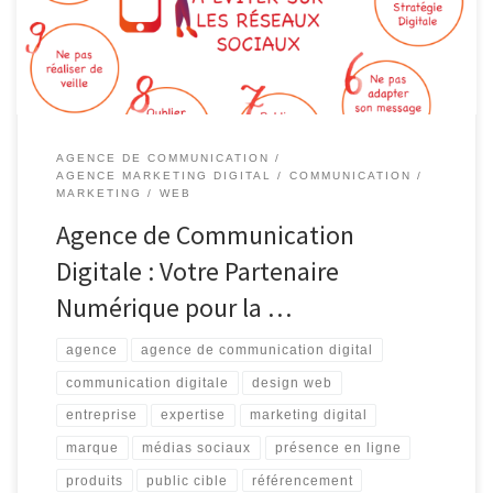
plus en plus connecté. C’est là qu’intervient une agence de
communication digitale, votre allié stratégique […]
AGENCE DE COMMUNICATION
AGENCE MARKETING DIGITAL
COMMUNICATION
MARKETING
WEB
Agence de Communication
Digitale : Votre Partenaire
Numérique pour la …
agence
agence de communication digital
communication digitale
design web
entreprise
expertise
marketing digital
marque
médias sociaux
présence en ligne
produits
public cible
référencement