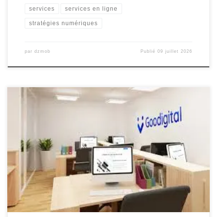
services
services en ligne
stratégies numériques
par
dzmob
Publié
09 juillet 2026
Agence de Digital : Réinventer Votre Présence en Ligne De nos
jours, l’univers numérique est devenu un terrain de jeu essentiel
pour les entreprises cherchant à se démarquer et à atteindre un
public plus large. C’est là qu’intervient une agence de digital, un
partenaire stratégique qui peut vous aider à […]