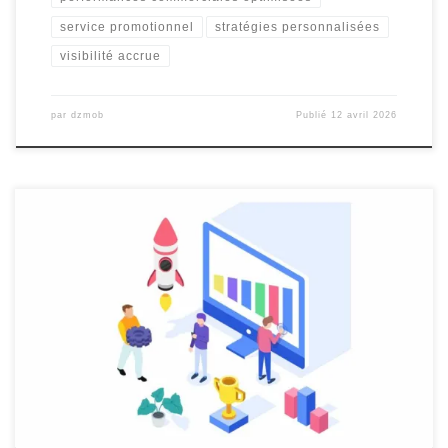
service promotionnel
stratégies personnalisées
visibilité accrue
par
dzmob
Publié
12 avril 2026
Agence Webmarketing : Maximisez Votre Présence en Ligne De
nos jours, la concurrence sur Internet est féroce. Pour se
démarquer et atteindre un public cible, il est essentiel de mettre
en place une stratégie de webmarketing efficace. C’est là
qu’intervient une agence spécialisée dans le domaine. Une
agence webmarketing est […]