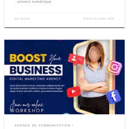
univers numérique
par
dzmob
Publié
04 juillet 2026
Agence Media Marketing : Maximisez l’Impact de Votre
Communication Agence Media Marketing : Maximisez l’Impact de
Votre Communication De nos jours, la concurrence sur le marché
est féroce et il est essentiel pour les entreprises de se démarquer
pour attirer l’attention de leur public cible. C’est là qu’intervient
une agence […]
AGENCE DE COMMUNICATION