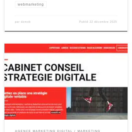
webmarketing
par
dzmob
Publié
22 décembre 2025
L’importance d’une Agence de Stratégie Digitale pour votre
entreprise Avec l’évolution rapide du monde numérique, il est
devenu essentiel pour les entreprises de se positionner
efficacement en ligne. Une présence digitale solide peut faire la
différence entre le succès et l’échec d’une entreprise. C’est là
qu’intervient une agence de stratégie […]
AGENCE MARKETING DIGITAL
MARKETING