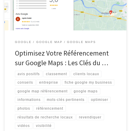
Maps peut faire toute la différence dans la croissance de […]
GOOGLE
GOOGLE MAP
GOOGLE MAPS
Optimisez Votre Référencement
sur Google Maps : Les Clés du …
avis positifs
classement
clients locaux
conseils
entreprise
fiche google my business
google map référencement
google maps
informations
mots-clés pertinents
optimiser
photos
référencement
résultats de recherche locaux
revendiquer
vidéos
visibilité