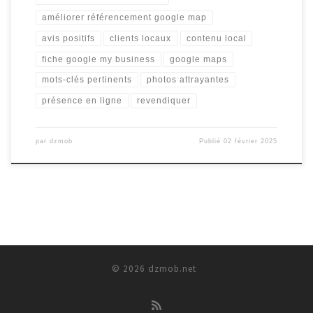
améliorer référencement google map
avis positifs
clients locaux
contenu local
fiche google my business
google maps
mots-clés pertinents
photos attrayantes
présence en ligne
revendiquer
par
dzmob
Publié
02 février 2025
© 2026
dzmob.net