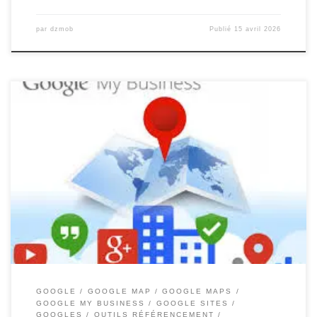
par
dzmob
Publié
15 avril 2026
Référencement Google Maps : Maximisez la Visibilité de Votre
Entreprise Localement Référencement Google Maps : Maximisez
la Visibilité de Votre Entreprise Localement De nos jours, être
présent sur Google Maps est essentiel pour toute entreprise
désireuse d’attirer des clients locaux. Le référencement sur
Google Maps, également connu sous le nom […]
GOOGLE
GOOGLE MAP
GOOGLE MAPS
GOOGLE MY BUSINESS
GOOGLE SITES
GOOGLES
OUTILS RÉFÉRENCEMENT