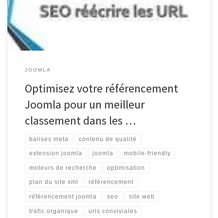
plateforme de gestion de contenu pour votre site web, il est […]
JOOMLA
Optimisez votre référencement
Joomla pour un meilleur
classement dans les …
balises meta
contenu de qualité
extension joomla
joomla
mobile-friendly
moteurs de recherche
optimisation
plan du site xml
référencement
référencement joomla
seo
site web
trafic organique
urls conviviales