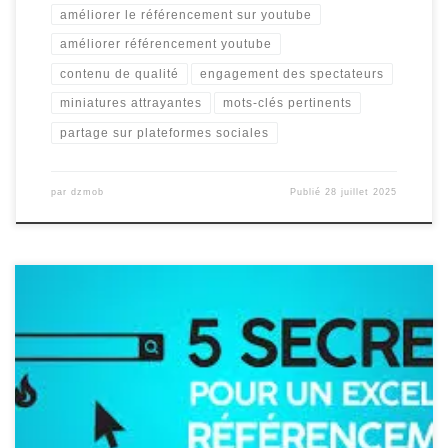
améliorer le référencement sur youtube
améliorer référencement youtube
contenu de qualité
engagement des spectateurs
miniatures attrayantes
mots-clés pertinents
partage sur plateformes sociales
par
dzmob
Publié
28 juillet 2025
Le Référencement sur YouTube : Maximisez la Visibilité de Vos
Vidéos Le référencement sur YouTube est un élément essentiel
pour maximiser la visibilité de vos vidéos et atteindre un public
plus large. En tant que deuxième moteur de recherche le plus
utilisé au monde, YouTube offre une plateforme inestimable pour
[…]