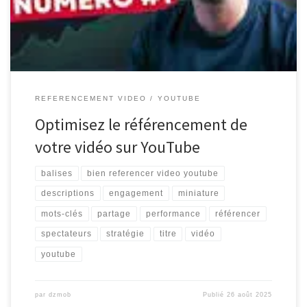
vos vidéos. Voici quelques conseils pour optimiser le
référencement de vos vidéos […]
REFERENCEMENT VIDEO
YOUTUBE
Optimisez le référencement de
votre vidéo sur YouTube
balises
bien referencer video youtube
descriptions
engagement
miniature
mots-clés
partage
performance
référencer
spectateurs
stratégie
titre
vidéo
youtube
par
dzmob
Publié
26 août 2025