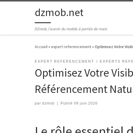
Passer au contenu
dzmob.net
DZmob, l'avenir du mobile à portée de main
Accueil
»
expert referencement
»
Optimisez Votre Visib
EXPERT REFERENCEMENT
EXPERTS REF
Optimisez Votre Visib
Référencement Natu
par
dzmob
|
Publié
09 juin 2026
Le rôle essentiel