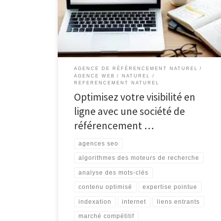
Internet est crucial pour toute entreprise souhaitant se
démarquer dans un marché de plus en plus compétitif.
C’est là qu’interviennent les sociétés de
référencement, également […]
AGENCE DE RÉFÉRENCEMENT NATUREL
AGENCE WEB
NATUREL
REFERENCEMENT NATUREL
Optimisez votre visibilité en
ligne avec une société de
référencement …
agences seo
algorithmes des moteurs de recherche
analyse des mots-clés
contenu optimisé
expertise pointue
indexation
internet
liens entrants
marché compétitif