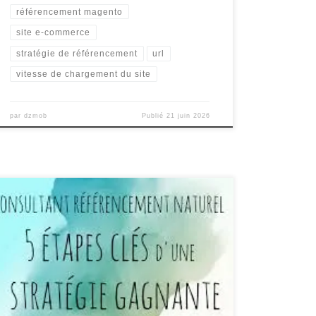
référencement magento
site e-commerce
stratégie de référencement
url
vitesse de chargement du site
par
dzmob
Publié
21 juin 2026
Le rôle essentiel d’un consultant en référencement
naturel pour votre site web Le référencement naturel,
également connu sous le nom de SEO (Search Engine
Optimization), est un aspect crucial pour toute
entreprise qui souhaite améliorer sa visibilité en ligne
et attirer un trafic qualifié sur son site web. C’est là […]