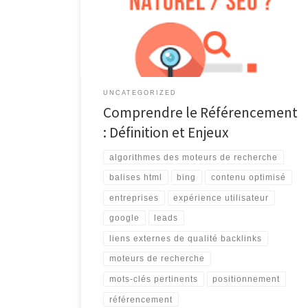
SEO (Search Engine Optimization), est l’ensemble des
techniques et stratégies visant à améliorer la visibilité
et le positionnement d’un site web dans les résultats
des moteurs de recherche tels que […]
UNCATEGORIZED
Comprendre le Référencement
: Définition et Enjeux
algorithmes des moteurs de recherche
balises html
bing
contenu optimisé
entreprises
expérience utilisateur
google
leads
liens externes de qualité backlinks
moteurs de recherche
mots-clés pertinents
positionnement
référencement