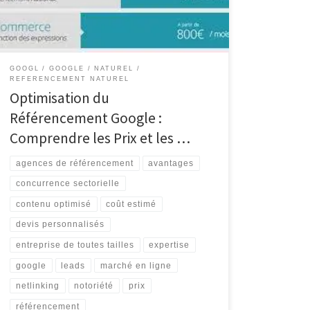
Google peuvent varier en fonction de plusieurs
facteurs, tels que la taille du […]
GOOGL
GOOGLE
NATUREL
REFERENCEMENT NATUREL
Optimisation du
Référencement Google :
Comprendre les Prix et les …
agences de référencement
avantages
concurrence sectorielle
contenu optimisé
coût estimé
devis personnalisés
entreprise de toutes tailles
expertise
google
leads
marché en ligne
netlinking
notoriété
prix
référencement