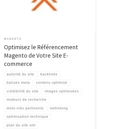
commerce est crucial pour attirer du trafic organique
et augmenter les ventes en ligne. Lorsque vous utilisez
la plateforme Magento pour votre boutique en ligne, il
est essentiel de […]
MAGENTO
Optimisez le Référencement
Magento de Votre Site E-
commerce
autorité du site
backlinks
balises meta
contenu optimisé
crédibilité du site
images optimisées
moteurs de recherche
mots-clés pertinents
netlinking
optimisation technique
plan du site xml