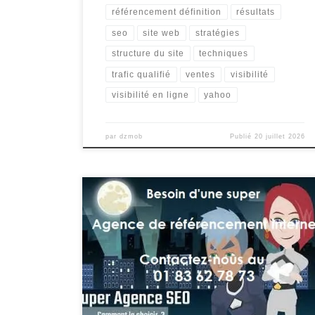
référencement définition
résultats
seo
site web
stratégies
structure du site
techniques
trafic qualifié
ventes
visibilité
visibilité en ligne
yahoo
par
dzmob
Publié
20 juillet 2026
La Société de Référencement Internet : Votre Allié
pour une Visibilité Optimale en Ligne De nos jours,
être présent sur Internet est essentiel pour toute
entreprise qui souhaite se démarquer dans un marché
de plus en plus concurrentiel. Cependant, il ne suffit
pas d’avoir un site web ; il est […]