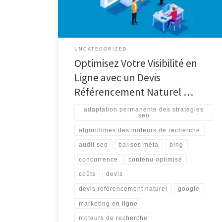
d’optimiser la visibilité d’un site web sur les moteurs
de recherche […]
UNCATEGORIZED
Optimisez Votre Visibilité en
Ligne avec un Devis
Référencement Naturel …
adaptation permanente des stratégies
seo
algorithmes des moteurs de recherche
audit seo
balises méta
bing
concurrence
contenu optimisé
coûts
devis
devis référencement naturel
google
marketing en ligne
moteurs de recherche