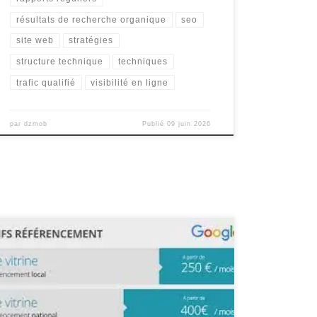
résultats de recherche organique
seo
site web
stratégies
structure technique
techniques
trafic qualifié
visibilité en ligne
par
dzmob
Publié
09 juin 2026
Référencement Google : Comprendre les Prix et les
Avantages Le référencement sur Google est un
élément essentiel pour toute entreprise cherchant à
améliorer sa visibilité en ligne. Mais combien cela
coûte-t-il vraiment ? Les prix du référencement