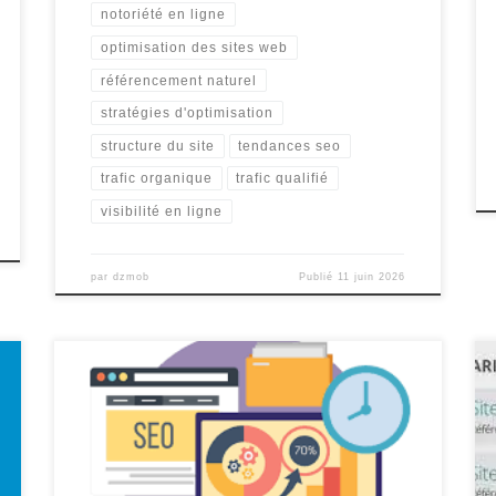
notoriété en ligne
optimisation des sites web
référencement naturel
stratégies d'optimisation
structure du site
tendances seo
trafic organique
trafic qualifié
visibilité en ligne
par
dzmob
Publié
11 juin 2026
Référencement Professionnel : Maximisez la Visibilité
de Votre Entreprise en Ligne Le référencement
professionnel est une stratégie incontournable pour
toute entreprise cherchant à accroître sa visibilité en
ligne et à attirer un trafic qualifié sur son site web. En