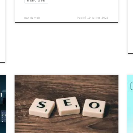
trafic web
par
dzmob
Publié
19 juillet 2026
Le rôle essentiel du consultant en référencement pour
améliorer la visibilité en ligne De nos jours, être
présent sur Internet est crucial pour toute entreprise
qui souhaite se démarquer dans un marché de plus en
plus concurrentiel. C’est là qu’intervient le consultant
en référencement, un expert spécialisé dans
l’optimisation des […]