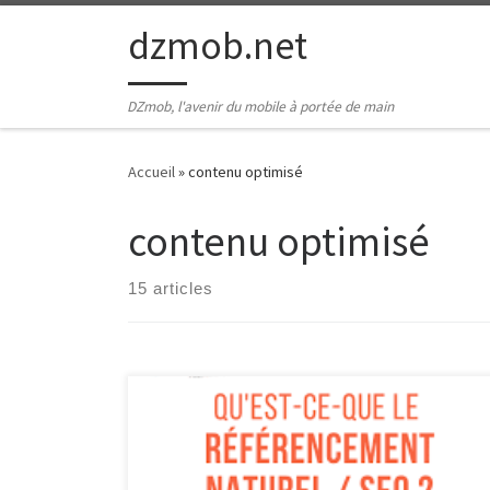
Passer au contenu
dzmob.net
DZmob, l'avenir du mobile à portée de main
Accueil
»
contenu optimisé
contenu optimisé
15 articles
Article sur la définition du référencement Le
Référencement : Définition et Enjeux Le
référencement, également connu sous le terme de