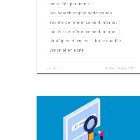
mots-clés pertinents
seo search engine optimization
societe de referencement internet
société de référencement internet
stratégies efficaces
trafic qualifié
visibilité en ligne
par
dzmob
Publié
16 juin 2026
Devis Référencement Naturel : Optimisez la Visibilité
de Votre Site Web Le référencement naturel,
également connu sous le nom de SEO (Search Engine
Optimization), est un élément essentiel pour toute
stratégie de marketing en ligne. En effet, il permet