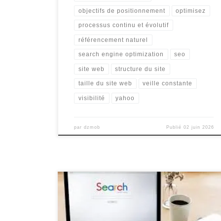
objectifs de positionnement
optimisez
processus continu et évolutif
référencement naturel
search engine optimization
seo
site web
structure du site
taille du site web
veille constante
visibilité
yahoo
par
dzmob
Publié
02 juin 2026
Article sur les sociétés de référencement Les sociétés
de référencement : des partenaires essentiels pour
votre visibilité en ligne De nos jours, être présent sur