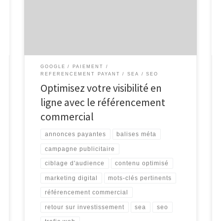
référencement payant ou SEA (Search Engine
Advertising), est une stratégie marketing essentielle
pour toute entreprise cherchant à accroître sa visibilité
en ligne. Contrairement au […]
GOOGLE
PAIEMENT
REFERENCEMENT PAYANT
SEA
SEO
Optimisez votre visibilité en
ligne avec le référencement
commercial
annonces payantes
balises méta
campagne publicitaire
ciblage d'audience
contenu optimisé
marketing digital
mots-clés pertinents
référencement commercial
retour sur investissement
sea
seo