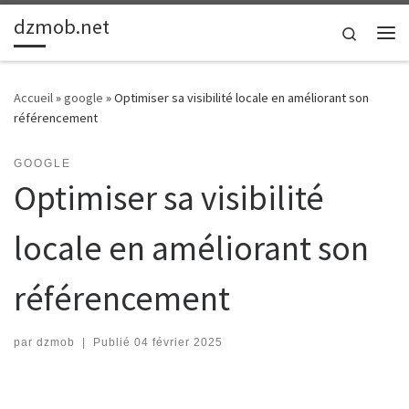
dzmob.net
Passer au contenu
Search
Me
Accueil
»
google
»
Optimiser sa visibilité locale en améliorant son
référencement
GOOGLE
Optimiser sa visibilité
locale en améliorant son
référencement
par
dzmob
|
Publié
04 février 2025