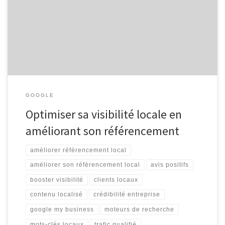
visibilité A l’heure où la concurrence en ligne est féroce, il est
essentiel pour les entreprises locales de se démarquer sur les
moteurs de recherche. L’un des moyens les plus efficaces d’y
parvenir est d’améliorer son référencement local. En effet, […]
GOOGLE
Optimiser sa visibilité locale en
améliorant son référencement
améliorer référencement local
améliorer son référencement local
avis positifs
booster visibilité
clients locaux
contenu localisé
crédibilité entreprise
google my business
moteurs de recherche
mots-clés locaux
trafic qualifié