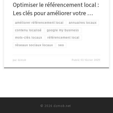
Optimiser le référencement local :
Les clés pour améliorer votre …
améliorer référencement local
annuaires locaux
contenu localisé
google my business
mots-clés locaux
référencement local
réseaux sociaux locaux
seo
par
dzmob
Publié
03 février 2025
© 2026
dzmob.net