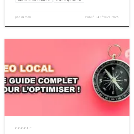
par
dzmob
Publié
04 février 2025
Améliorer le référencement local : Guide pratique Améliorer le
référencement local : Guide pratique Le référencement local est
un aspect crucial pour les entreprises qui souhaitent attirer des
clients dans leur région. En optimisant votre présence en ligne
pour les recherches locales, vous pouvez augmenter la visibilité
de votre entreprise […]
GOOGLE