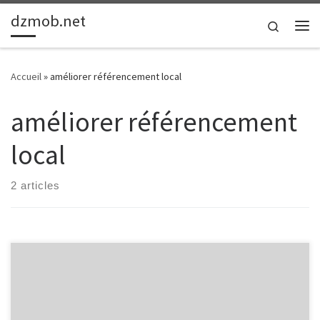
dzmob.net
Passer au contenu
Search
Me
Accueil
»
améliorer référencement local
améliorer référencement
local
2 articles
Améliorer son référencement local : Les clés pour booster sa