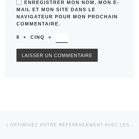
ENREGISTRER MON NOM, MON E-
MAIL ET MON SITE DANS LE
NAVIGATEUR POUR MON PROCHAIN
COMMENTAIRE.
8
+
CINQ
=
Parcourir les articles
Article précédent
OPTIMISEZ VOTRE RÉFÉRENCEMENT AVEC LES MEILLEURS MOTS CLÉS