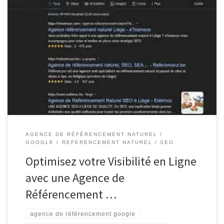
Agence de Référencement Google Agence de Référencement
Google : Maximisez votre Visibilité en Ligne Le référencement sur
Google est un élément essentiel pour toute entreprise cherchant
à se démarquer dans l’univers numérique. Une agence de
référencement Google peut vous aider à optimiser votre
présence en ligne et à atteindre un […]
AGENCE DE RÉFÉRENCEMENT NATUREL
GOOGLE
REFERENCEMENT NATUREL
SEO
Optimisez votre Visibilité en Ligne
avec une Agence de
Référencement …
agence de référencement google