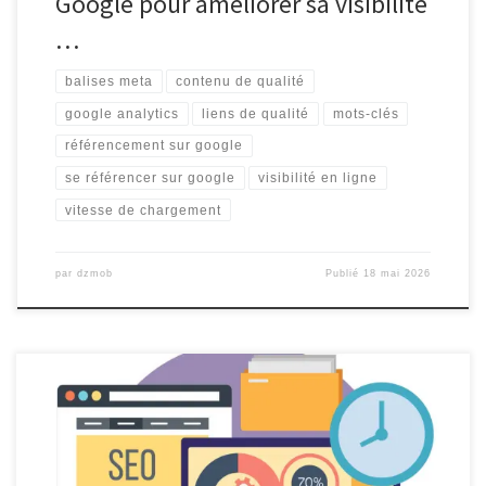
Google pour améliorer sa visibilité
…
balises meta
contenu de qualité
google analytics
liens de qualité
mots-clés
référencement sur google
se référencer sur google
visibilité en ligne
vitesse de chargement
par
dzmob
Publié
18 mai 2026
Google Référencement Gratuit : Améliorez la Visibilité de Votre
Site Web Google Référencement Gratuit : Améliorez la Visibilité