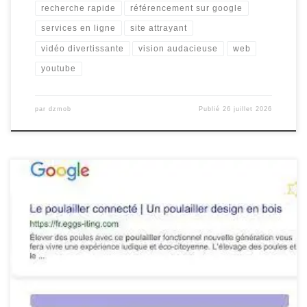
recherche rapide
référencement sur google
services en ligne
site attrayant
vidéo divertissante
vision audacieuse
web
youtube
par
dzmob
Publié
26 juillet 2026
Comment se faire référencer sur Google Comment se faire
référencer sur Google Être bien référencé sur Google est essentiel
pour toute entreprise cherchant à augmenter sa visibilité en ligne.
Voici quelques conseils pour améliorer votre référencement sur ce
moteur de recherche incontournable : Créez un contenu de
qualité Google valorise […]