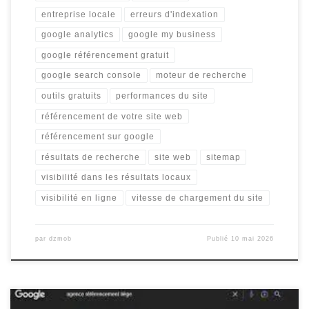
entreprise locale
erreurs d'indexation
google analytics
google my business
google référencement gratuit
google search console
moteur de recherche
outils gratuits
performances du site
référencement de votre site web
référencement sur google
résultats de recherche
site web
sitemap
visibilité dans les résultats locaux
visibilité en ligne
vitesse de chargement du site
par
dzmob
Publié
10 mai 2026