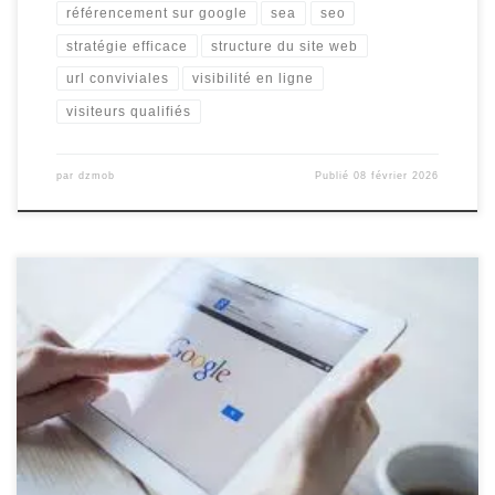
référencement sur google
sea
seo
stratégie efficace
structure du site web
url conviviales
visibilité en ligne
visiteurs qualifiés
par
dzmob
Publié
08 février 2026
Augmenter le Référencement sur Google : Les Clés du Succès
Augmenter le Référencement sur Google : Les Clés du Succès
Lorsqu’il s’agit d’améliorer la visibilité de votre site web sur les
moteurs de recherche, Google occupe une place prépondérante.
Augmenter votre référencement sur Google peut avoir un impact
significatif sur […]