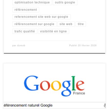
optimisation technique
outils google
référencement
referencement site web sur google
référencement sur google
site web
titre
trafic qualifié
visibilité en ligne
par
dzmob
Publié
20 février 2026
Le Référencement sur Google : Clé de la Visibilité en Ligne Le
référencement sur Google est un élément essentiel pour toute
entreprise cherchant à accroître sa visibilité en ligne. En effet,
Google est le moteur de recherche le plus utilisé au monde, et
être bien positionné dans ses résultats peut […]