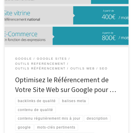
sa visibilité en ligne Référencement de site web sur Google : Les
clés pour améliorer sa visibilité en ligne Le référencement d’un
site web sur Google est essentiel pour augmenter sa visibilité et
attirer un trafic qualifié. En effet, […]
GOOGLE
GOOGLE SITES
OUTILS REFERENCEMENT
OUTILS RÉFÉRENCEMENT
OUTILS WEB
SEO
Optimisez le Référencement de
Votre Site Web sur Google pour …
backlinks de qualité
balises meta
contenu de qualité
contenu régulièrement mis à jour
description
google
mots-clés pertinents