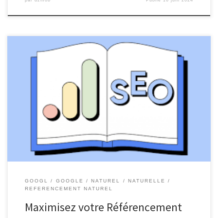
Optimisation pour les moteurs de recherche (SEO) : Maximisez
votre Référencement sur Google L’optimisation pour les moteurs
de recherche (SEO) est un élément crucial pour toute stratégie de
marketing en ligne. En particulier, le référencement sur Google est
essentiel pour garantir la visibilité de votre site web et attirer un
[…]
GOOGL
GOOGLE
NATUREL
NATURELLE
REFERENCEMENT NATUREL
Maximisez votre Référencement