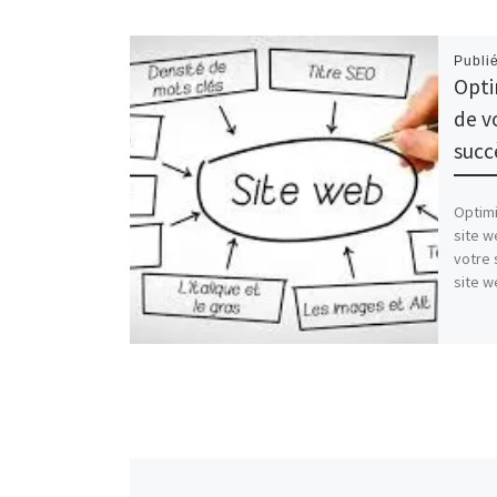
Publi
Opti
de vo
succ
Optimi
site w
votre 
site w