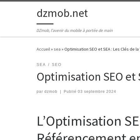
Passer au contenu
dzmob.net
DZmob, l'avenir du mobile à portée de main
Accueil
»
sea
»
Optimisation SEO et SEA : Les Clés de la V
SEA
SEO
Optimisation SEO et SE
par
dzmob
|
Publié
03 septembre 2024
L’Optimisation SEO
Référencement en